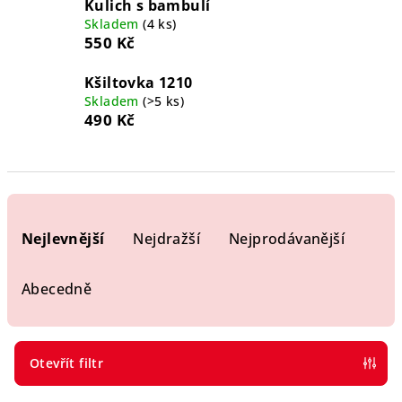
Kulich s bambulí
Skladem
(4 ks)
550 Kč
Kšiltovka 1210
Skladem
(>5 ks)
490 Kč
Ř
a
Nejlevnější
Nejdražší
Nejprodávanější
z
e
Abecedně
n
í
p
Otevřít filtr
r