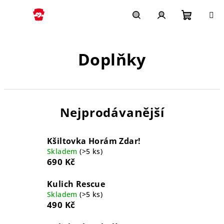
Přejít
na
obsah
Nákupn
Hledat
Přihlášení
Doplňky
košík
Nejprodávanější
Kšiltovka Horám Zdar!
Skladem
(>5 ks)
690 Kč
Kulich Rescue
Skladem
(>5 ks)
490 Kč