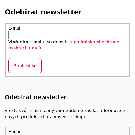
Odebírat newsletter
E-mail
Vložením e-mailu souhlasíte s
podmínkami ochrany
osobních údajů
Přihlásit se
Z
á
p
Odebírat newsletter
a
Vložte svůj e-mail a my vám budeme zasílat informace o
t
nových produktech na našem e-shopu.
í
E-mail