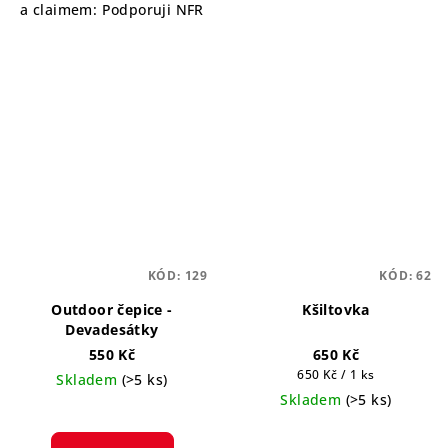
a claimem: Podporuji NFR
KÓD:
129
KÓD:
62
Outdoor čepice -
Kšiltovka
Devadesátky
550 Kč
650 Kč
Měrná
650 Kč / 1 ks
Skladem
(>5 ks)
cena:
Skladem
(>5 ks)
Průměrné