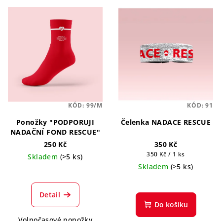
V
o
ý
d
p
u
i
k
s
t
p
ů
r
o
KÓD:
99/M
KÓD:
91
d
Ponožky "PODPORUJI
Čelenka NADACE RESCUE
u
NADAČNÍ FOND RESCUE"
k
250 Kč
350 Kč
t
Měrná
350 Kč / 1 ks
Skladem
(>5 ks)
cena:
Skladem
(>5 ks)
ů
Detail
Do košíku
Volnočasové ponožky