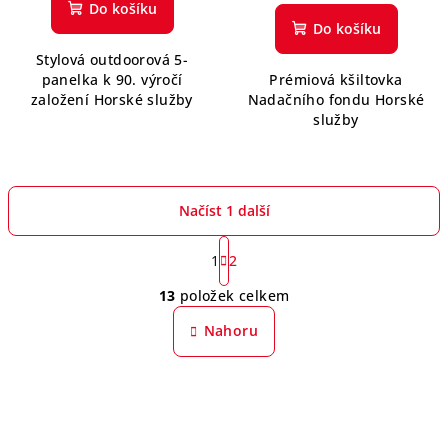
hodnocení
Do košíku
produktu
Do košíku
je
Stylová outdoorová 5-
5,0
panelka k 90. výročí
Prémiová kšiltovka
z
založení Horské služby
Nadačního fondu Horské
5
služby
hvězdiček.
Načíst 1 další
S
t
1
2
O
r
13
položek celkem
á
v
n
l
Nahoru
k
á
o
d
v
a
á
n
c
í
í