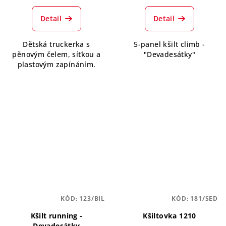
Detail
Detail
Dětská truckerka s
5-panel kšilt climb -
pěnovým čelem, síťkou a
"Devadesátky"
plastovým zapínáním.
KÓD:
123/BIL
KÓD:
181/SED
Kšilt running -
Kšiltovka 1210
Devadesátky