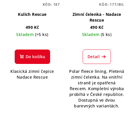
KÓD:
187
KÓD:
177/BIL
Kulich Rescue
Zimní čelenka - Nadace
Rescue
490 Kč
490 Kč
Skladem
(>5 ks)
Skladem
(5 ks)
Do košíku
Detail
Klasická zimní čepice
Polar fleece lining. Pletená
Nadace Rescue
zimní čelenka. Na vnitřní
straně je opatřená
fleecem. Kompletní výroba
probíhá v České republice.
Dostupná ve dvou
barevných variantách.