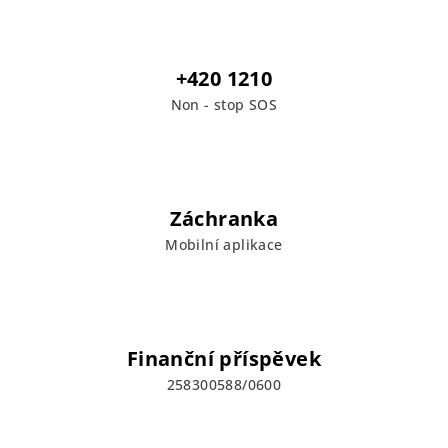
p
r
v
+420 1210
k
Non - stop SOS
y
v
ý
p
i
Záchranka
s
u
Mobilní aplikace
Finanční příspěvek
258300588/0600