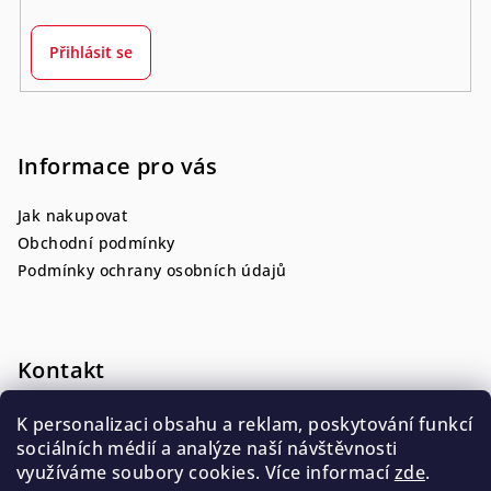
Přihlásit se
Informace pro vás
Jak nakupovat
Obchodní podmínky
Podmínky ochrany osobních údajů
Kontakt
nadace.rescue
@
hscr.cz
K personalizaci obsahu a reklam, poskytování funkcí
+420 775 088 254
sociálních médií a analýze naší návštěvnosti
využíváme soubory cookies. Více informací
zde
.