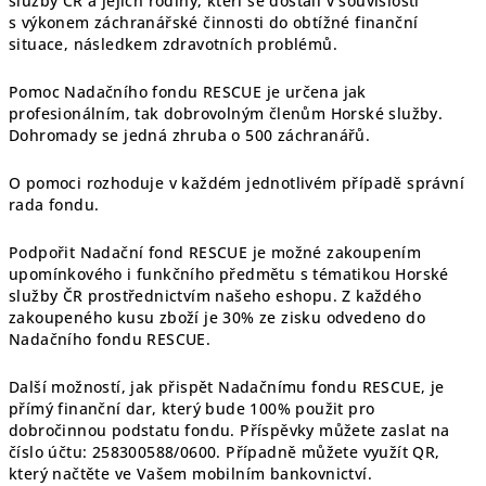
služby ČR a jejich rodiny, kteří se dostali v souvislosti
s výkonem záchranářské činnosti do obtížné finanční
situace, následkem zdravotních problémů.
Pomoc Nadačního fondu RESCUE je určena jak
profesionálním, tak dobrovolným členům Horské služby.
Dohromady se jedná zhruba o 500 záchranářů.
O pomoci rozhoduje v každém jednotlivém případě správní
rada fondu.
Podpořit Nadační fond RESCUE je možné zakoupením
upomínkového i funkčního předmětu s tématikou Horské
služby ČR prostřednictvím našeho eshopu. Z každého
zakoupeného kusu zboží je 30% ze zisku odvedeno do
Nadačního fondu RESCUE.
Další možností, jak přispět Nadačnímu fondu RESCUE, je
přímý finanční dar, který bude 100% použit pro
dobročinnou podstatu fondu. Příspěvky můžete zaslat na
číslo účtu: 258300588/0600. Případně můžete využít QR,
který načtěte ve Vašem mobilním bankovnictví.