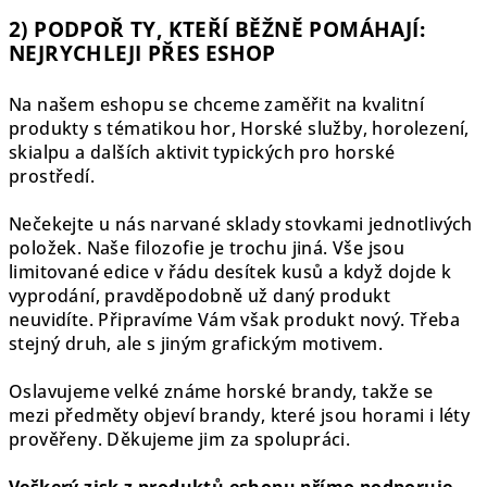
2) PODPOŘ TY, KTEŘÍ BĚŽNĚ POMÁHAJÍ:
NEJRYCHLEJI PŘES ESHOP
Na našem eshopu se chceme zaměřit na kvalitní
produkty s tématikou hor, Horské služby, horolezení,
skialpu a dalších aktivit typických pro horské
prostředí.
Nečekejte u nás narvané sklady stovkami jednotlivých
položek. Naše filozofie je trochu jiná. Vše jsou
limitované edice v řádu desítek kusů a když dojde k
vyprodání, pravděpodobně už daný produkt
neuvidíte. Připravíme Vám však produkt nový. Třeba
stejný druh, ale s jiným grafickým motivem.
Oslavujeme velké známe horské brandy, takže se
mezi předměty objeví brandy, které jsou horami i léty
prověřeny. Děkujeme jim za spolupráci.