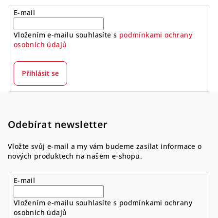
E-mail
Vložením e-mailu souhlasíte s
podmínkami ochrany
osobních údajů
Přihlásit se
Z
á
p
Odebírat newsletter
a
Vložte svůj e-mail a my vám budeme zasílat informace o
t
nových produktech na našem e-shopu.
í
E-mail
Vložením e-mailu souhlasíte s
podmínkami ochrany
osobních údajů