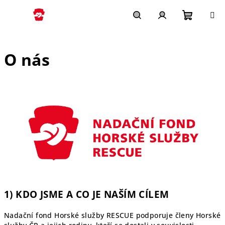
Přejít
na
obsah
Nákupn
Hledat
Přihlášení
O nás
košík
1) KDO JSME A CO JE NAŠÍM CÍLEM
Nadační fond Horské služby RESCUE podporuje členy Horské