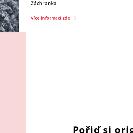
Záchranka
Více informací zde
Pořiď si or