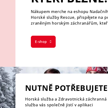
POMÁHAJÍ
Nákupem merche na eshopu Nadační
Horské služby Rescue, přispějete na 
zraněným horským záchranářům, kteří
pomáhají v extrémních situacích.
E-shop
NUTNĚ POTŘEBUJETE
Horská služba a Zdravotnická záchranná
služba vás společně jistí v aplikaci