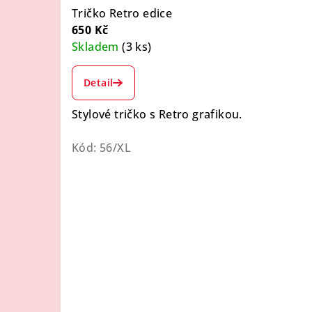
Tričko Retro edice
650 Kč
Skladem
(3 ks)
Průměrné
hodnocení
Detail
produktu
je
Stylové tričko s Retro grafikou.
4,0
z
Kód:
56/XL
5
hvězdiček.