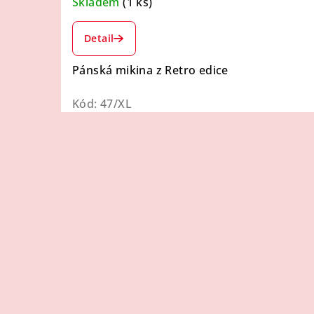
Skladem
(1 ks)
Průměrné
hodnocení
Detail
produktu
je
Pánská mikina z Retro edice
4,5
z
Kód:
47/XL
5
hvězdiček.