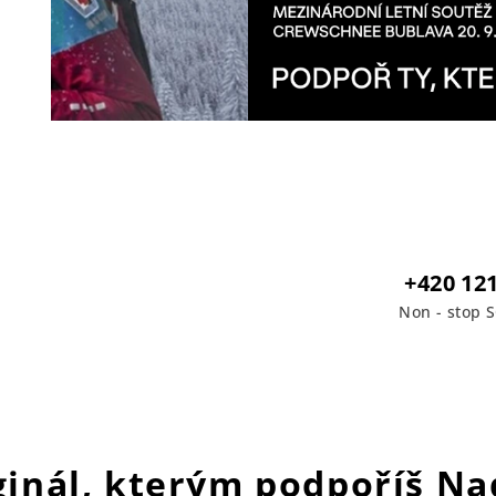
+420 12
Non - stop 
iginál, kterým podpoříš N