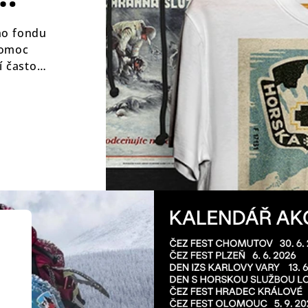
ho fondu
pomoc
 často