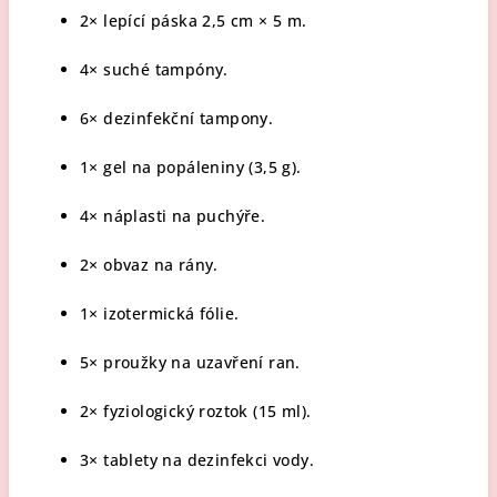
2× lepící páska 2,5 cm × 5 m.
4× suché tampóny.
6× dezinfekční tampony.
1× gel na popáleniny (3,5 g).
4× náplasti na puchýře.
2× obvaz na rány.
1× izotermická fólie.
5× proužky na uzavření ran.
2× fyziologický roztok (15 ml).
3× tablety na dezinfekci vody.