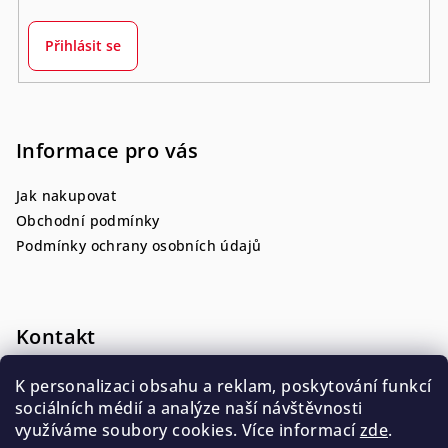
Přihlásit se
Informace pro vás
Jak nakupovat
Obchodní podmínky
Podmínky ochrany osobních údajů
Kontakt
nadace.rescue
@
hscr.cz
K personalizaci obsahu a reklam, poskytování funkcí
+420 775 088 254
sociálních médií a analýze naší návštěvnosti
využíváme soubory cookies. Více informací
zde
.