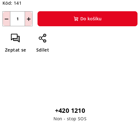
Kód:
141
−
+
Do košíku
Zeptat se
Sdílet
+420 1210
Non - stop SOS