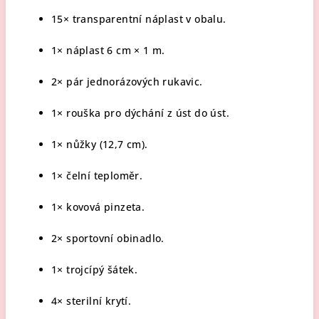
15× transparentní náplast v obalu.
1× náplast 6 cm × 1 m.
2× pár jednorázových rukavic.
1× rouška pro dýchání z úst do úst.
1× nůžky (12,7 cm).
1× čelní teploměr.
1× kovová pinzeta.
2× sportovní obinadlo.
1× trojcípý šátek.
4× sterilní krytí.